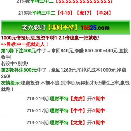
219期:
平特三中二
【$$.$$.$$.$$.$$.$$.$$.$】
218期:
平特三中二
【牛18】【虎17】【羊24】
老六彩吧
【理财平特】
168
25
.com
1000元倍投玩法,投资平特1:2.1倍稳赢一把就收!
=>目标:中一把就走人！
第1期:下注400元:
中了→拿回840元,净赚 840-400=440元,直接
收手!
若没中?别慌!
第2期:补注600元:
中了→拿回1260元,扣掉总成本1000元,净赚
260!
友情提示:
稳赚投资;不拖不追,别冲动,玩得起才玩!理性上车,赢钱
就跑！
218-219期:
理财平特
【虎虎】
开
:?期中
216-217期:
理财平特
【牛牛】
开
:2期中
214-215期:
理财平特
【龙龙】
开
:1期中