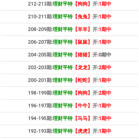
212-213期:
理财平特
【狗狗】
开
:1期中
210-211期:
理财平特
【兔兔】
开
:1期中
208-209期:
理财平特
【羊羊】
开
:1期中
206-207期:
理财平特
【鼠鼠】
开
:1期中
204-205期:
理财平特
【猪猪】
开
:
0期中
202-203期:
理财平特
【龙龙】
开
:2期中
200-201期:
理财平特
【蛇蛇】
开
:1期中
198-199期:
理财平特
【狗狗】
开
:2期中
196-197期:
理财平特
【牛牛】
开
:1期中
194-195期:
理财平特
【马马】
开
:1期中
192-193期:
理财平特
【虎虎】
开
:1期中