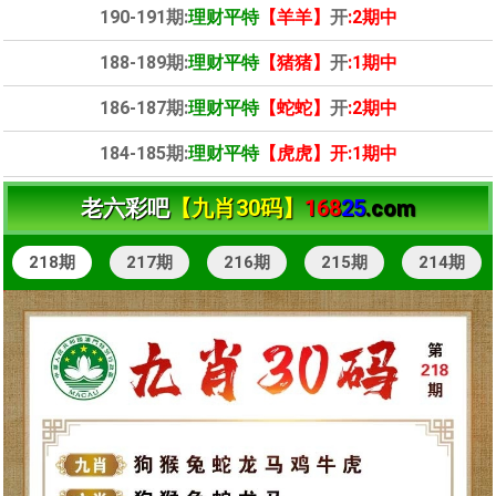
190-191期:
理财平特
【羊羊】
开
:2期中
188-189期:
理财平特
【猪猪】
开
:1期中
186-187期:
理财平特
【蛇蛇】
开
:2期中
184-185期:
理财平特
【虎虎】开:1期中
老六彩吧
【九肖30码】
168
25
.com
218期
217期
216期
215期
214期