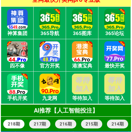
神算集团
365导航
365图库
365论坛
四不像
官方开奖
港澳宝典
最快开奖
手机开奖
九龙网
等待加入
等待加入
AI推荐【人工智能投注】
218期
217期
216期
215期
214期