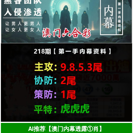
AI推荐【澳门内幕透露①肖】