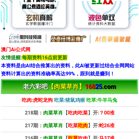
澳门Ai公式网
友情提醒:
每期资料16点前更新
本资料是由AI结合推算出的资料，此AI被更新过结合全网网站
资料计算出的资料准确率高达99%，跟到就是赚到！
老六彩吧
【肉菜草肖】
168
25
.com
吃肉:虎蛇龙狗
吃菜:猪鼠鸡猴
吃草:牛羊马兔
218期：
肉菜草肖
【
吃肉吃菜
】开:
？00准
217期：
肉菜草肖
【
吃菜
吃肉
】开:
蛇26准
216期：
肉菜草肖
【
吃草
吃肉
】开:
马37准