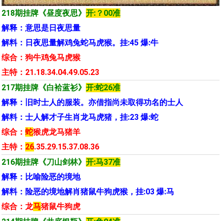
218期挂牌《
昼度夜思
》
开:？00准
解释：意思是日夜思量
解料：日夜思量解鸡兔蛇马虎猴。挂:45 爆:牛
综合：狗牛鸡兔马虎猴
主特：21.18.34.04.49.05.23
217期挂牌《
白袷蓝衫
》
开:蛇26准
解释：旧时士人的服装。亦借指尚未取得功名的士人
解料：士人解才子生肖龙马虎猪，挂:23 爆:蛇
综合：
蛇
猴虎龙马猪羊
主特：
26
.35.29.15.37.08.36
216期挂牌《
刀山剑林
》
开:马37准
解释：比喻险恶的境地
解料：险恶的境地解肖猪鼠牛狗虎猴，挂:03 爆:马
综合：龙
马
猪鼠牛狗虎