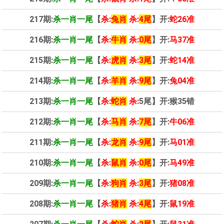
217期:
杀一肖一尾
【
杀:
兔肖
杀:
4尾
】开:
蛇26准
216期:
杀一肖一尾
【
杀:
牛肖
杀:
0尾
】开:
马37准
215期:
杀一肖一尾
【
杀:
虎肖
杀:
3尾
】开:
蛇14准
214期:
杀一肖一尾
【
杀:
羊肖
杀:
9尾
】开:
兔04准
213期:
杀一肖一尾
【
杀:
蛇肖
杀:
5尾
】开:
猴35错
212期:
杀一肖一尾
【
杀:
马肖
杀:
7尾
】开:
牛06准
211期:
杀一肖一尾
【
杀:
龙肖
杀:
9尾
】开:
马01准
210期:
杀一肖一尾
【
杀:
鼠肖
杀:
0尾
】开:
马49准
209期:
杀一肖一尾
【
杀:
狗肖
杀:
3尾
】开:
猪08准
208期:
杀一肖一尾
【
杀:
猪肖
杀:
4尾
】开:
鼠19准