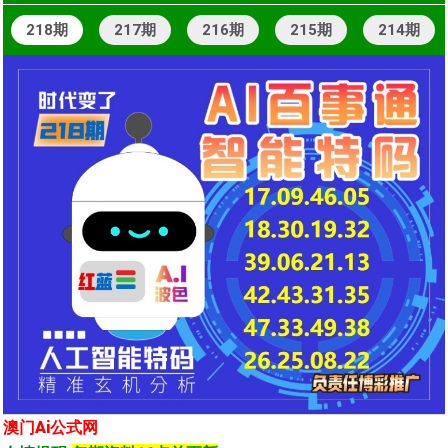
218期
217期
216期
215期
214期
澳门Ai公式网