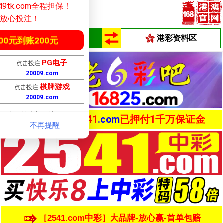
送
58
元
2541
元
中彩彩票由49图库849tk.com
请广大彩民放心投注！
澳彩资料区
港彩资料区
彩票（
2541.com
）特码
向本站押付1000万资
点击注册首存100元到账20
必备！点击免费开户
PA视讯
点击投注
点击投注
送2541元
20009
.com
20009
捕鱼游戏
点击投注
点击投注
不再提醒
20009
.com
20009
站长担保
25
41
.com
已押付1千万保证金
博彩必备！值得选择！真正的大额
［2541.com中彩］大品牌-放心赢-首单包赔