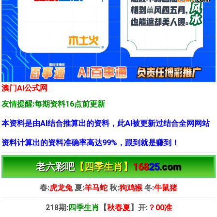
澳门
Ai公式网
友情提醒:每期资料16点前更新
本资料是由AI结合推算出的资料，此AI被更新过结合全网网站
资料计算出的资料准确率高达99%，跟到就是赚到！
老六彩吧
【四季生肖】
168
25
.com
春:
虎龙兔
夏:
羊马蛇
秋:
狗鸡猴
冬:
牛鼠猪
218期:
四季生肖
【
秋春夏
】开:
？00准