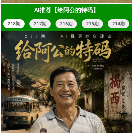
AI推荐【给阿公的特码】
218期
217期
216期
215期
214期