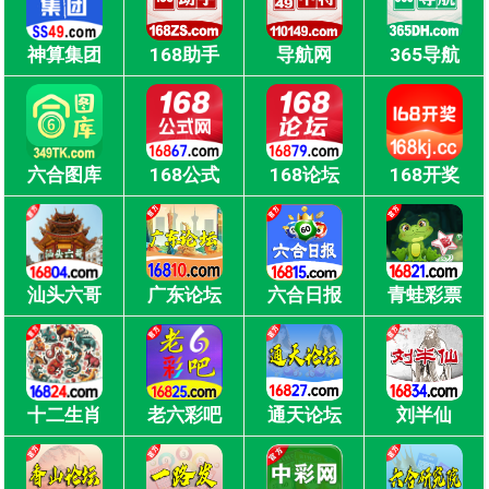
神算集团
168助手
导航网
365导航
六合图库
168公式
168论坛
168开奖
汕头六哥
广东论坛
六合日报
青蛙彩票
十二生肖
老六彩吧
通天论坛
刘半仙